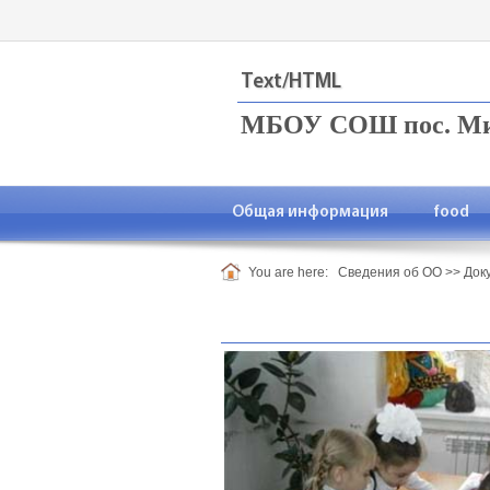
Text/HTML
МБОУ СОШ пос. Миз
Общая информация
food
You are here:
Сведения об ОО
>>
Док