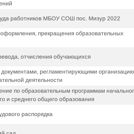
ений
руда работников МБОУ СОШ пос. Мизур 2022
, оформления, прекращения образовательных
ревода, отчисления обучающихся
с документами, регламентирующими организацию
ательной деятельности
ение по образовательным программам начально
го и среднего общего образования
удового распорядка
ий сад